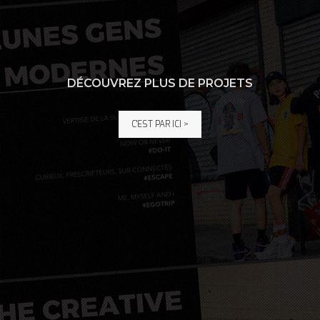
DÉCOUVREZ PLUS DE PROJETS
C'EST PAR ICI >