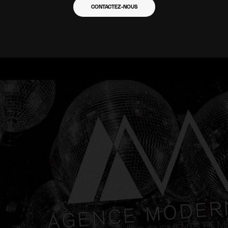
CONTACTEZ-NOUS